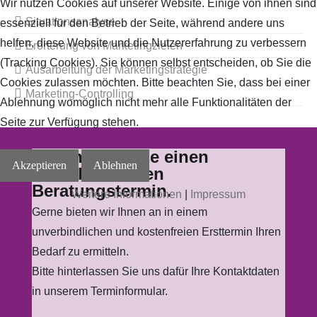
Wir nutzen Cookies auf unserer Website. Einige von ihnen sind
Situationsanalyse
essenziell für den Betrieb der Seite, während andere uns
helfen, diese Website und die Nutzererfahrung zu verbessern
Erörterung von Marketingzielen
(Tracking Cookies). Sie können selbst entscheiden, ob Sie die
Ausarbeitung der Marketingstrategie
Cookies zulassen möchten. Bitte beachten Sie, dass bei einer
Marketing-Controlling
Ablehnung womöglich nicht mehr alle Funktionalitäten der
Seite zur Verfügung stehen.
Vereinbaren Sie einen
Akzeptieren
Ablehnen
unverbindlichen
Beratungstermin.
Weitere Informationen
|
Impressum
Gerne bieten wir Ihnen an in einem
unverbindlichen und kostenfreien Ersttermin Ihren
Bedarf zu ermitteln.
Bitte hinterlassen Sie uns dafür Ihre Kontaktdaten
in unserem Terminformular.