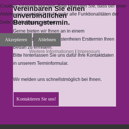
Cookies zulassen möchten. Bitte beachten Sie, dass bei einer
Vereinbaren Sie einen
unverbindlichen
Ablehnung womöglich nicht mehr alle Funktionalitäten der
Beratungstermin.
Seite zur Verfügung stehen.
Gerne bieten wir Ihnen an in einem
unverbindlichen und kostenfreien Ersttermin Ihren
Akzeptieren
Ablehnen
Bedarf zu ermitteln.
Weitere Informationen
|
Impressum
Bitte hinterlassen Sie uns dafür Ihre Kontaktdaten
in unserem Terminformular.
Wir melden uns schnellstmöglich bei Ihnen.
Kontaktieren Sie uns!