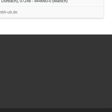
 Durbach), 07246 - 944660-0 (Malsch)
mbh-ub.de