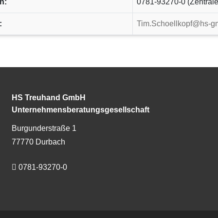
n:
0781-93270-0 (Zentrale
:
Tim.Schoellkopf@hs-g
HS Treuhand GmbH
Unternehmensberatungsgesellschaft
Burgunderstraße 1
77770 Durbach
0781-93270-0